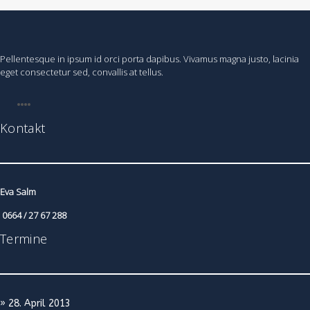
Pellentesque in ipsum id orci porta dapibus. Vivamus magna justo, lacinia
eget consectetur sed, convallis at tellus.
Kontakt
Eva Salm
0664 / 27 67 288
Termine
» 28. April 2013