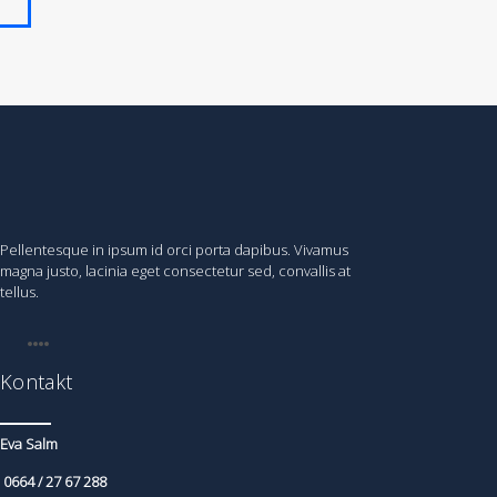
Pellentesque in ipsum id orci porta dapibus. Vivamus
magna justo, lacinia eget consectetur sed, convallis at
tellus.
Kontakt
Eva Salm
0664 / 27 67 288