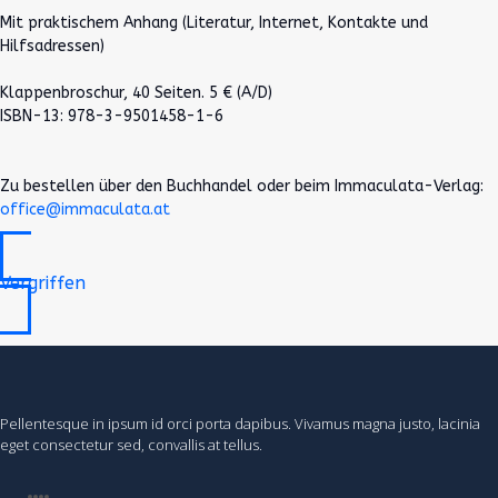
Mit praktischem Anhang (Literatur, Internet, Kontakte und
Hilfsadressen)
Klappenbroschur, 40 Seiten. 5 € (A/D)
ISBN-13: 978-3-9501458-1-6
Zu bestellen über den Buchhandel oder beim Immaculata-Verlag:
office@immaculata.at
Vergriffen
Pellentesque in ipsum id orci porta dapibus. Vivamus magna justo, lacinia
eget consectetur sed, convallis at tellus.