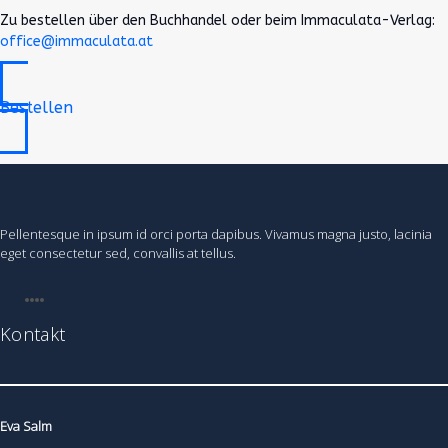
Zu bestellen über den Buchhandel oder beim Immaculata-Verlag:
office@immaculata.at
Bestellen
Pellentesque in ipsum id orci porta dapibus. Vivamus magna justo, lacinia
eget consectetur sed, convallis at tellus.
Kontakt
Eva Salm