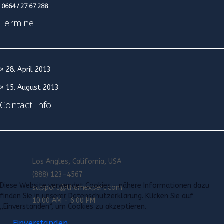
0664 / 27 67 288
Termine
» 28. April 2013
» 15. August 2013
Contact Info
Los Angles, California, USA
(888) 123-4567
Diese Website verwendet Cookies – nähere Informationen dazu
support@themexpert.com
finden Sie in unserer Datenschutzerklärung. Klicken Sie auf
10:00 AM - 6.00 PM
„Einverstanden“, um Cookies zu akzeptieren.
Einverstanden